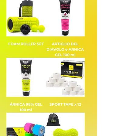
FOAM ROLLER SET
ARTIGLIO DEL
DIAVOLO e ARNICA
GEL 100 ml
ÁRNICA 98% GEL
SPORT TAPE x 12
100 ml